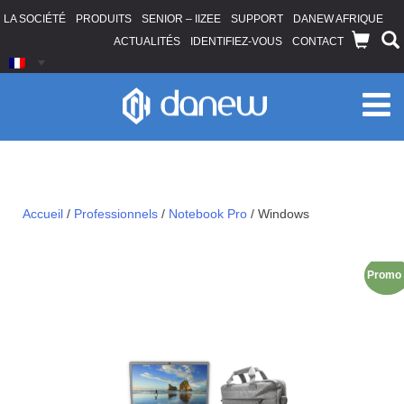
LA SOCIÉTÉ
PRODUITS
SENIOR – IIZEE
SUPPORT
DANEW AFRIQUE
ACTUALITÉS
IDENTIFIEZ-VOUS
CONTACT
Windows
Accueil
/
Professionnels
/
Notebook Pro
/
Windows
Promo 