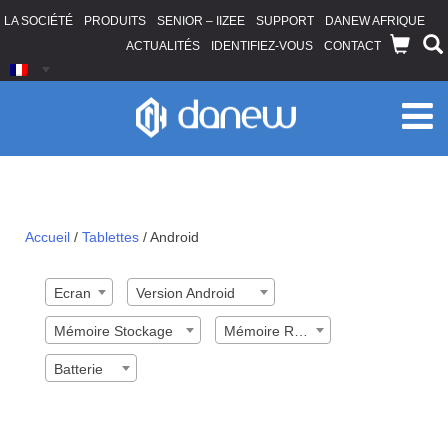
LA SOCIÉTÉ
PRODUITS
SENIOR – IIZEE
SUPPORT
DANEW AFRIQUE
ACTUALITÉS
IDENTIFIEZ-VOUS
CONTACT
Android
Accueil
/
Tablettes
/
Android
Ecran
Version Android
Mémoire Stockage
Mémoire RAM
Batterie