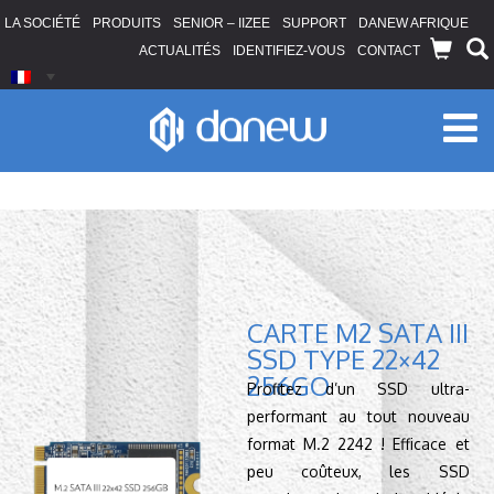
LA SOCIÉTÉ
PRODUITS
SENIOR – IIZEE
SUPPORT
DANEW AFRIQUE
ACTUALITÉS
IDENTIFIEZ-VOUS
CONTACT
CARTE M2 SATA III
SSD TYPE 22×42
256GO
Profitez d’un SSD ultra-
performant au tout nouveau
format M.2 2242 ! Efficace et
peu coûteux, les SSD