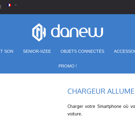
E
ET SON
SENIOR-IIZEE
OBJETS CONNECTÉS
ACCESSO
PROMO !
CHARGEUR ALLUME 
Charger votre Smartphone où vot
voiture.