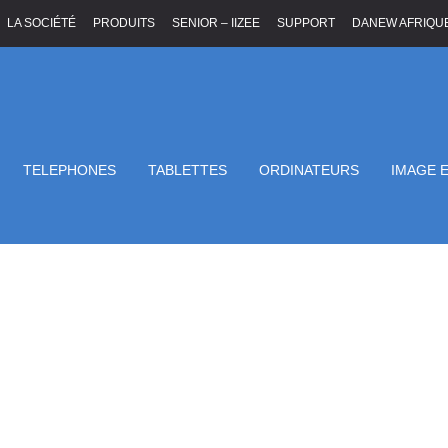
LA SOCIÉTÉ
PRODUITS
SENIOR – IIZEE
SUPPORT
DANEW AFRIQU
TELEPHONES
TABLETTES
ORDINATEURS
IMAGE 