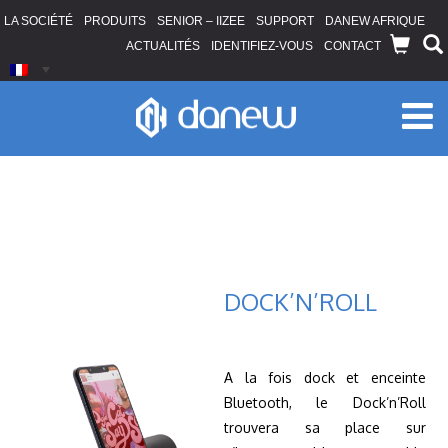
LA SOCIÉTÉ
PRODUITS
SENIOR – IIZEE
SUPPORT
DANEW AFRIQUE
ACTUALITÉS
IDENTIFIEZ-VOUS
CONTACT
DOCK’N’ROLL
A la fois dock et enceinte
Bluetooth, le Dock’n’Roll
trouvera sa place sur