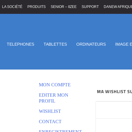
LA SOCIÉTÉ
PRODUITS
SENIOR – IIZEE
SUPPORT
DANEW AFRIQU
TELEPHONES
TABLETTES
ORDINATEURS
IMAGE 
WISHLIST
MON COMPTE
MA WISHLIST 
EDITER MON
PROFIL
WISHLIST
CONTACT
ENREGISTREMENT