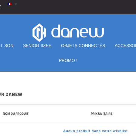
E
ET SON
SENIOR-IIZEE
OBJETS CONNECTÉS
ACCESSO
PROMO !
SUR DANEW
NOM DU PRODUIT
PRIX UNITAIRE
Aucun produit dans votre wishlist