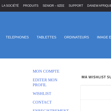
LA SOCIÉTÉ
PRODUITS
SENIOR – IIZEE
SUPPORT
DANEW AFRIQU
TELEPHONES
TABLETTES
ORDINATEURS
IMAGE 
WISHLIST
MON COMPTE
MA WISHLIST 
EDITER MON
PROFIL
WISHLIST
CONTACT
ENREGISTREMENT