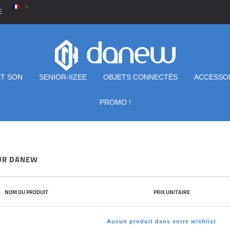
E
ET SON
SENIOR-IIZEE
OBJETS CONNECTÉS
ACCESSO
PROMO !
SUR DANEW
NOM DU PRODUIT
PRIX UNITAIRE
Aucun produit dans votre wishlist