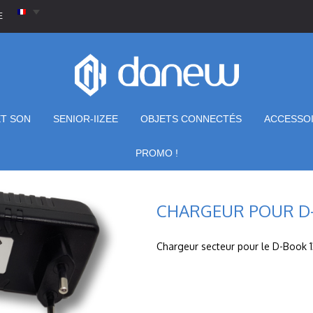
E
ET SON
SENIOR-IIZEE
OBJETS CONNECTÉS
ACCESSO
PROMO !
CHARGEUR POUR D-B
Chargeur secteur pour le D-Book 1