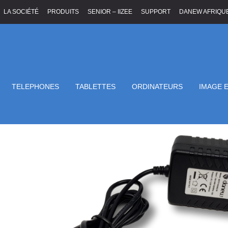
LA SOCIÉTÉ
PRODUITS
SENIOR – IIZEE
SUPPORT
DANEW AFRIQU
TELEPHONES
TABLETTES
ORDINATEURS
IMAGE 