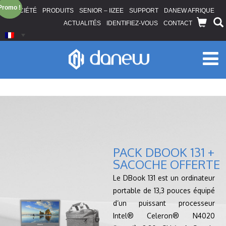
Promo !
LA SOCIÉTÉ
PRODUITS
SENIOR – IIZEE
SUPPORT
DANEW AFRIQUE
ACTUALITÉS
IDENTIFIEZ-VOUS
CONTACT
PACK DBOOK 131 +
SACOCHE OFFERTE
Le DBook 131 est un ordinateur
portable de 13,3 pouces équipé
d’un puissant processeur
Intel® Celeron® N4020