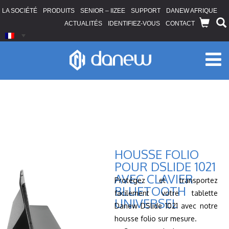
LA SOCIÉTÉ
PRODUITS
SENIOR – IIZEE
SUPPORT
DANEW AFRIQUE
ACTUALITÉS
IDENTIFIEZ-VOUS
CONTACT
HOUSSE FOLIO
POUR DSLIDE 1021
AVEC CLAVIER
Protégez et transportez
BLUETOOTH
facilement votre tablette
UNIVERSEL
Danew DSlide 1021 avec notre
housse folio sur mesure.