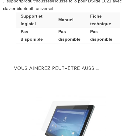
. .supportproduit/housses/Housse folio pour DSlide 1021 avec
clavier bluetooth universel
Support et
Fiche
Manuel
logiciel
technique
Pas
Pas
Pas
disponible
disponible
disponible
VOUS AIMEREZ PEUT-ÊTRE AUSSI…