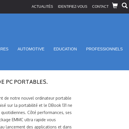
ACTUALITÉS
IDENTIFIEZ-VOUS
CONTACT
IRES
AUTOMOTIVE
EDUCATION
PROFESSIONNELS
E PC PORTABLES.
t de notre nouvel ordinateur portable
sé sur la portabilité et le DBook 131 ne
s quotidiennes. Côté performances, ses
tockage EMMC ultra rapide vous
 au lancement des applications et dans