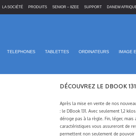
LA SOCIÉTÉ
PRODUITS
SENIOR – IIZEE
SUPPORT
DANEW AFRIQU
TELEPHONES
TABLETTES
ORDINATEURS
IMAGE 
Accueil
/
Publications
/
Découvrez le DBook 131 : l
DÉCOUVREZ LE DBOOK 131
Après la mise en vente de nos nouvea
: le DBook 131. Avec seulement 1,2 kilo
déroge pas à la règle. Fin, léger, mai
caractéristiques vous assureront de r
permettent non seulement de pouvoir st