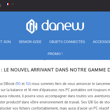
E
ET SON
SENIOR-IIZEE
OBJETS CONNECTÉS
ACCESSO
PROMO !
e nouvel arrivant dans notre gamme de PC portables.
 : LE NOUVEL ARRIVANT DANS NOTRE GAMME D
ux DBook (
110
et
112
) nous sommes fiers de vous annoncer le lancemen
s sur la balance et 16 mm d’épaisseur, nos PC portables ont toujours mi
s aussi robuste, il pourra vous accompagner dans toutes vos aventure
ester productif dans vôtre environnement de travail. Ses 128 Go de s
ocker vos fichiers confortablement, mais aussi d’avoir un PC réactif