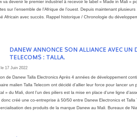
va devenir le premier industriel à recevoir le label « Made in Mali » po
tes sur l’ensemble de l’Afrique de l’ouest. Depuis maintenant plusieur
é Africain avec succès. Rappel historique / Chronologie du développe
DANEW ANNONCE SON ALLIANCE AVEC UN 
TELECOMS : TALLA.
 le
17 Juin 2022
ion de Danew Talla Electronics Après 4 années de développement contin
aire malien Talla Telecom ont décidé d’allier leur force pour lancer un
tal » du Mali, dont l’un des piliers est la mise en place d’une ligne d
donc créé une co-entreprise à 50/50 entre Danew Electronics et Talla Te
rcialisation des produits de la marque Danew au Mali. Bureaux de Nia