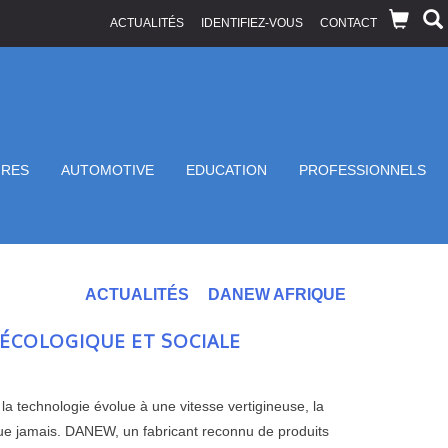
ACTUALITÉS
IDENTIFIEZ-VOUS
CONTACT
IRES
AUTOMOTIVE
EDUCATION
PROFESSIONNELS
ACTUALITÉS
DANEW AFRIQUE
 ÉCOLOGIQUE ET SOCIALE
a technologie évolue à une vitesse vertigineuse, la
que jamais. DANEW, un fabricant reconnu de produits