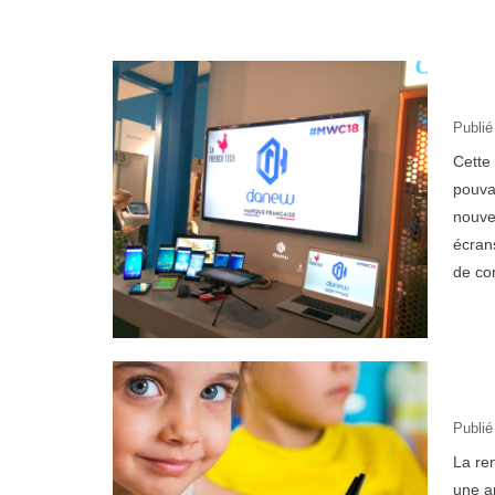
Publié
Cette
pouva
nouve
écrans
de co
Publié
La ren
une ar