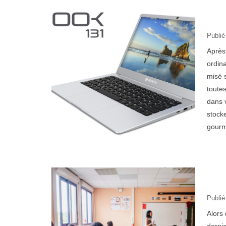
Publié
Après
ordin
misé s
toute
dans 
stocke
gourm
Publié
Alors 