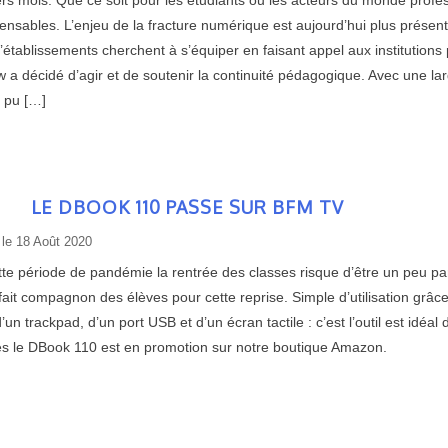
ers mois. Que ce soit pour les étudiants ou les acteurs du monde profe
ensables. L’enjeu de la fracture numérique est aujourd’hui plus présent
’établissements cherchent à s’équiper en faisant appel aux institutions
 a décidé d’agir et de soutenir la continuité pédagogique. Avec une la
 pu […]
LE DBOOK 110 PASSE SUR BFM TV
 le
18 Août 2020
te période de pandémie la rentrée des classes risque d’être un peu part
fait compagnon des élèves pour cette reprise. Simple d’utilisation grâc
’un trackpad, d’un port USB et d’un écran tactile : c’est l’outil est idéal
es le DBook 110 est en promotion sur notre boutique Amazon.