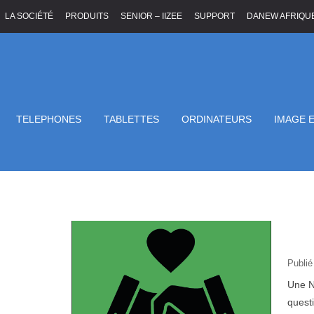
LA SOCIÉTÉ
PRODUITS
SENIOR – IIZEE
SUPPORT
DANEW AFRIQU
TELEPHONES
TABLETTES
ORDINATEURS
IMAGE 
Accueil
/
Publications
ARCHIVES
Publié
Une N
quest