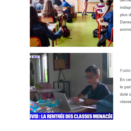
derni
indisp
plus d
Danew
avons
Publié
En cet
le par
doté d
class