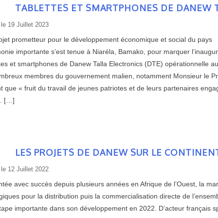
TABLETTES ET SMARTPHONES DE DANEW T
 le
19 Juillet 2023
ojet prometteur pour le développement économique et social du pays Ba
onie importante s’est tenue à Niaréla, Bamako, pour marquer l’inaugu
ttes et smartphones de Danew Talla Electronics (DTE) opérationnelle au
mbreux membres du gouvernement malien, notamment Monsieur le Premi
t que « fruit du travail de jeunes patriotes et de leurs partenaires e
. […]
LES PROJETS DE DANEW SUR LE CONTINENT
 le
12 Juillet 2022
ntée avec succès depuis plusieurs années en Afrique de l’Ouest, la ma
giques pour la distribution puis la commercialisation directe de l’ense
tape importante dans son développement en 2022. D’acteur français spéc