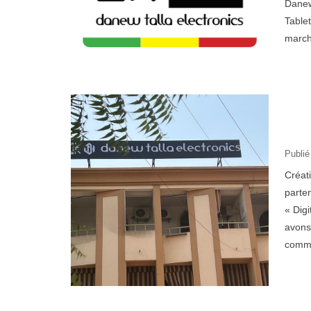
Danew 
Tablet
march
Publié
Créat
parten
« Digi
avons 
comme