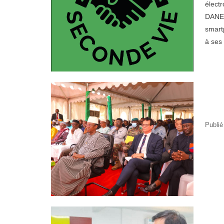
électr
DANEW
smartp
à ses 
Publié