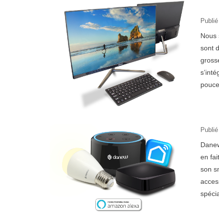
Publié
Nous 
sont d
gross
s’inté
pouce
Publié
Danew
en fai
son s
acces
spéci