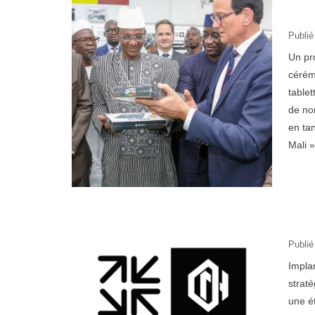
Publié
Un pr
cérém
table
de no
en tan
Mali »
Publié
Impla
straté
une é